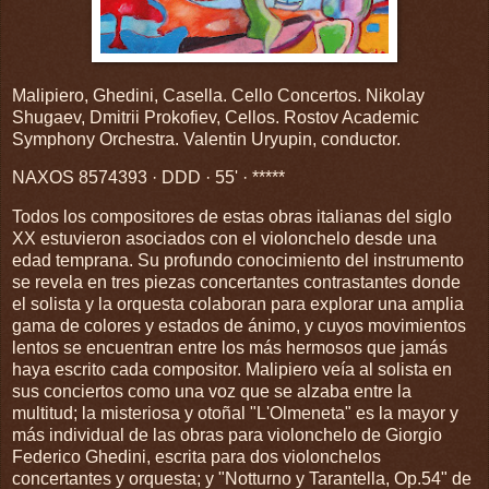
Malipiero, Ghedini, Casella. Cello Concertos. Nikolay
Shugaev, Dmitrii Prokofiev, Cellos. Rostov Academic
Symphony Orchestra. Valentin Uryupin, conductor.
NAXOS 8574393 · DDD · 55' · *****
Todos los compositores de estas obras italianas del siglo
XX estuvieron asociados con el violonchelo desde una
edad temprana. Su profundo conocimiento del instrumento
se revela en tres piezas concertantes contrastantes donde
el solista y la orquesta colaboran para explorar una amplia
gama de colores y estados de ánimo, y cuyos movimientos
lentos se encuentran entre los más hermosos que jamás
haya escrito cada compositor. Malipiero veía al solista en
sus conciertos como una voz que se alzaba entre la
multitud; la misteriosa y otoñal "L'Olmeneta" es la mayor y
más individual de las obras para violonchelo de Giorgio
Federico Ghedini, escrita para dos violonchelos
concertantes y orquesta; y "Notturno y Tarantella, Op.54" de