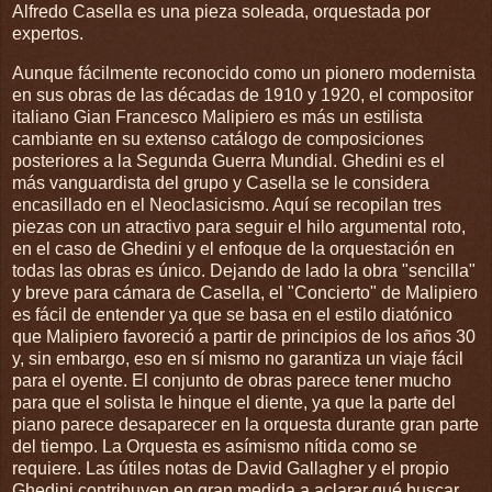
Alfredo Casella es una pieza soleada, orquestada por
expertos.
Aunque fácilmente reconocido como un pionero modernista
en sus obras de las décadas de 1910 y 1920, el compositor
italiano Gian Francesco Malipiero es más un estilista
cambiante en su extenso catálogo de composiciones
posteriores a la Segunda Guerra Mundial. Ghedini es el
más vanguardista del grupo y Casella se le considera
encasillado en el Neoclasicismo. Aquí se recopilan tres
piezas con un atractivo para seguir el hilo argumental roto,
en el caso de Ghedini y el enfoque de la orquestación en
todas las obras es único. Dejando de lado la obra "sencilla"
y breve para cámara de Casella, el "Concierto" de Malipiero
es fácil de entender ya que se basa en el estilo diatónico
que Malipiero favoreció a partir de principios de los años 30
y, sin embargo, eso en sí mismo no garantiza un viaje fácil
para el oyente. El conjunto de obras parece tener mucho
para que el solista le hinque el diente, ya que la parte del
piano parece desaparecer en la orquesta durante gran parte
del tiempo. La Orquesta es asímismo nítida como se
requiere. Las útiles notas de David Gallagher y el propio
Ghedini contribuyen en gran medida a aclarar qué buscar